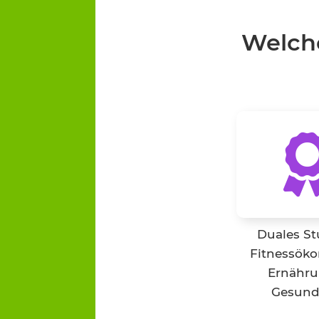
Welche
Duales S
Fitnessöko
Ernähru
Gesund